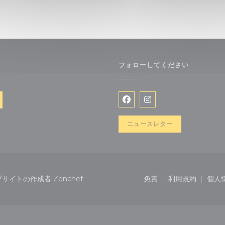
フォローしてください
で開きます))
Facebook ((新しいウィ
Instagram ((新
ニュースレター
((新しいウィンドウで開きます))
ンウェブサイトの作成者
Zenchef
免責
利用規約
個人
((新しいウィンドウで
((新しいウ