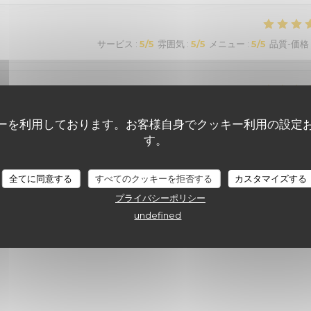
サービス
:
5
/5
雰囲気
:
5
/5
メニュー
:
5
/5
品質-価格
サービス
:
5
/5
雰囲気
:
5
/5
メニュー
:
5
/5
品質-価格
ーを利用しております。お客様自身でクッキー利用の設定
す。
全てに同意する
すべてのクッキーを拒否する
カスタマイズする
1
プライバシーポリシー
undefined