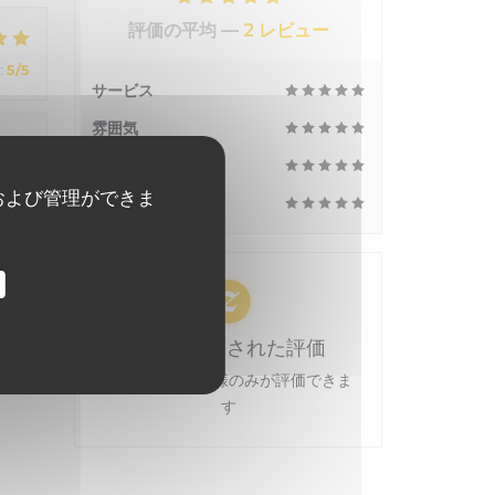
評価の平均 —
2 レビュー
:
5
/5
サービス
雰囲気
メニュー
:
5
/5
および管理ができま
品質-価格
100% 証明された評価
予約をしたお客様のみが評価できま
す