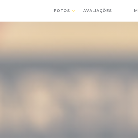
FOTOS
AVALIAÇÕES
M
((ABRE 
((AB