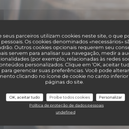
 seus parceiros utilizam cookies neste site, o que 
 pessoais. Os cookies denominados «necessários» sã
padrão. Outros cookies opcionais requerem seu cons
ais servem para analisar sua navegação, medir a aud
ionalidades (por exemplo, relacionadas às redes soci
onteúdos personalizados. Clique em 'OK, aceitar tudo
•
PARIS
' para gerenciar suas preferências. Você pode altera
Restaurant Brigitt
nto clicando no ícone de cookie no canto inferio
páginas do site.
OK, aceitar tudo
Proíbe todos cookies
Personalizar
RESERVAR UMA MESA
Política de proteção de dados pessoais
undefined