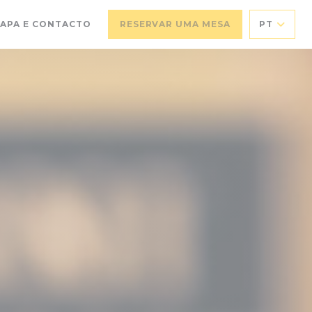
APA E CONTACTO
RESERVAR UMA MESA
PT
NUMA NOVA JANELA))
RE NUMA NOVA JANELA))