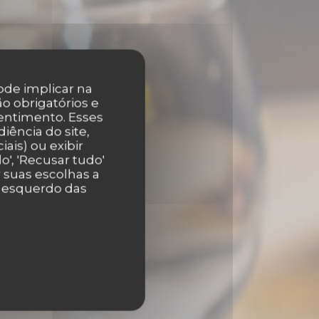
pode implicar na
o obrigatórios e
entimento. Esses
iência do site,
ais) ou exibir
', 'Recusar tudo'
r suas escolhas a
e
r esquerdo das