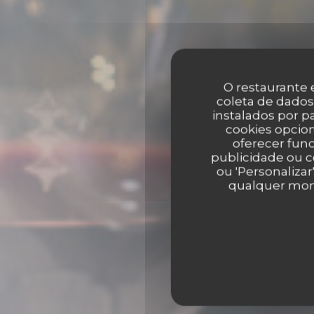
O restaurante e
coleta de dados
instalados por 
cookies opcion
oferecer func
publicidade ou c
ou 'Personalizar
qualquer mome